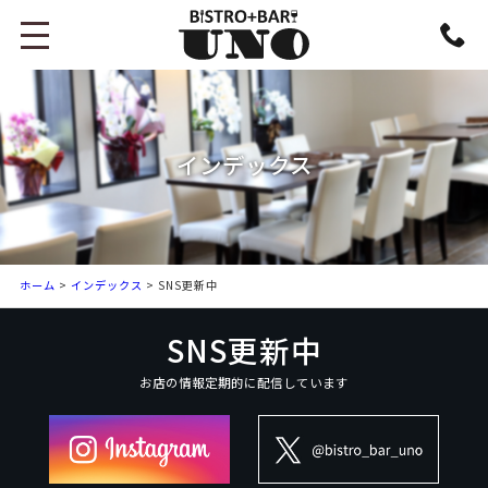
インデックス
ホーム
>
インデックス
> SNS更新中
SNS更新中
お店の情報定期的に配信しています